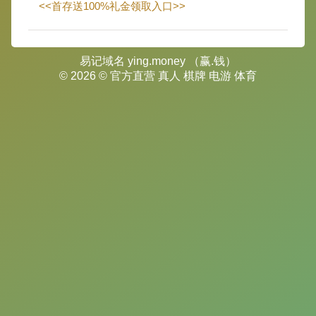
<<首存送100%礼金领取入口>>
易记域名 ying.money （赢.钱）
© 2026 © 官方直营 真人 棋牌 电游 体育