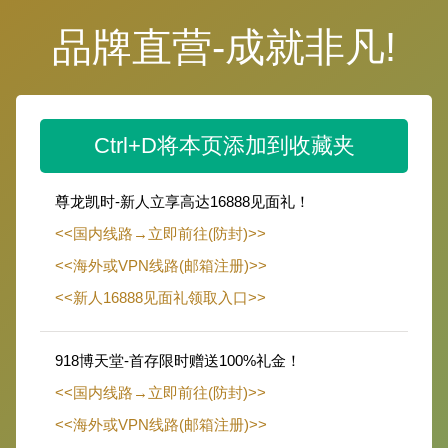
品牌直营-成就非凡!
Ctrl+D将本页添加到收藏夹
尊龙凯时-新人立享高达16888见面礼！
<<国内线路→立即前往(防封)>>
<<海外或VPN线路(邮箱注册)>>
<<新人16888见面礼领取入口>>
918博天堂-首存限时赠送100%礼金！
<<国内线路→立即前往(防封)>>
<<海外或VPN线路(邮箱注册)>>